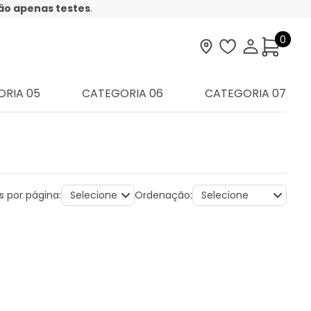
são apenas testes
.
0
Visite nossa loja
Lista de desej
Minha con
RIA 05
CATEGORIA 06
CATEGORIA 07
s por página:
Ordenação: