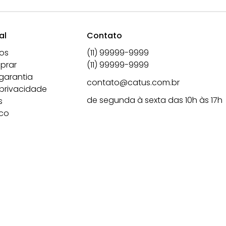
al
Contato
os
(11) 99999-9999
prar
(11) 99999-9999
garantia
contato@catus.com.br
 privacidade
de segunda à sexta das 10h às 17h
s
co