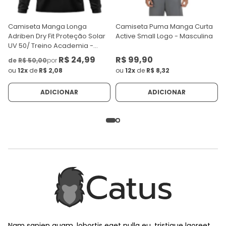
Camiseta Manga Longa
Camiseta Puma Manga Curta
Adriben Dry Fit Proteção Solar
Active Small Logo - Masculina
UV 50/ Treino Academia -
Masculina
R$ 24,99
R$ 99,90
de
R$ 50,00
por
ou
12x
de
R$ 2,08
ou
12x
de
R$ 8,32
ADICIONAR
ADICIONAR
Nam sapien quam, lobortis eget nulla eu, tristique laoreet