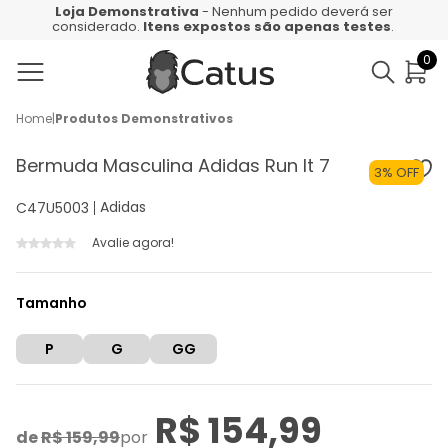
Loja Demonstrativa
- Nenhum pedido deverá ser
considerado.
Itens expostos são apenas testes
.
0
Home
|
Produtos Demonstrativos
Bermuda Masculina Adidas Run It 7
3% OFF
Adidas
C47U5003
Avalie agora!
Tamanho
P
G
GG
R$ 154,99
de
R$ 159,99
por