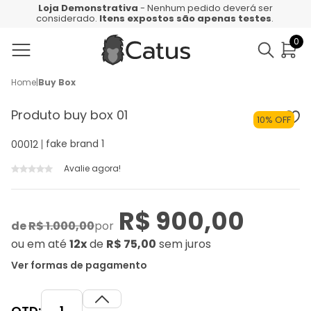
Loja Demonstrativa
- Nenhum pedido deverá ser
considerado.
Itens expostos são apenas testes
.
0
Home
|
Buy Box
Produto buy box 01
10% OFF
fake brand 1
00012
Avalie agora!
R$ 900,00
de
R$ 1.000,00
por
ou
em até
12x
de
R$ 75,00
sem juros
Ver formas de pagamento
QTD: