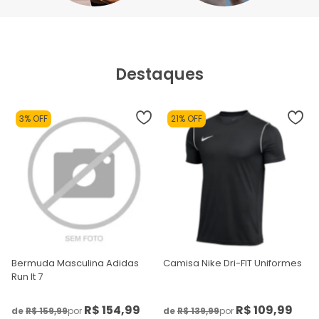
Destaques
3% OFF
21% OFF
Bermuda Masculina Adidas
Camisa Nike Dri-FIT Uniformes
Run It 7
R$ 154,99
R$ 109,99
de
R$ 159,99
por
de
R$ 139,99
por