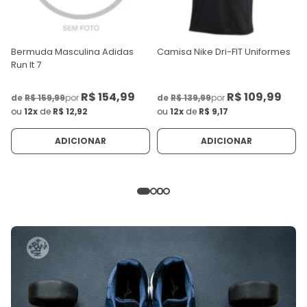
Bermuda Masculina Adidas
Camisa Nike Dri-FIT Uniformes
Run It 7
R$ 154,99
R$ 109,99
de
R$ 159,99
por
de
R$ 139,99
por
ou
12x
de
R$ 12,92
ou
12x
de
R$ 9,17
ADICIONAR
ADICIONAR