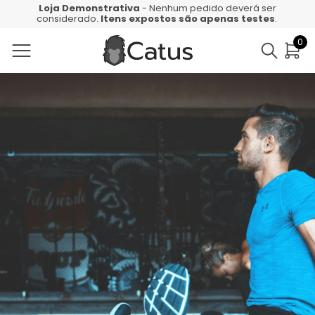
Loja Demonstrativa
- Nenhum pedido deverá ser
considerado.
Itens expostos são apenas testes
.
0
Aqui vai o meu h1 de teste